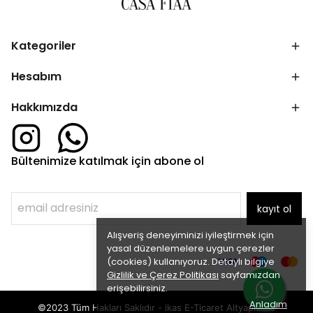
Kategoriler
Hesabım
Hakkımızda
Bültenimize katılmak için abone ol
kayıt ol
Alışveriş deneyiminizi iyileştirmek için
yasal düzenlemelere uygun çerezler
(cookies) kullanıyoruz. Detaylı bilgiye
Gizlilik ve Çerez Politikası
sayfamızdan
erişebilirsiniz.
Anladım
©2023 Tüm Hakları Saklıdır - ikas E-Ticaret
Altyapısı ile