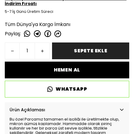
İndirim Fırsatı
5-7 İş Günü Üretim Süreci
Tüm Dünya'ya Kargo İmkanı
Paylaş
:
SEPETE EKLE
HEMEN AL
WHATSAPP
Ürün Açıklaması
Bu özel Parçamız tamamen el işçiliği ile üretilmekte olup,
mikron gümüş kaplamadır. Hammadde olarak pirinç
kullanılır ve her bir parça üst seviye işçilikle, titizlikle
şekillendirilir. Geleneksel zarafeti modern tasarım