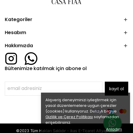
Kategoriler
Hesabım
Hakkımızda
Bültenimize katılmak için abone ol
kayıt ol
Alışveriş deneyiminizi iyileştirmek için
yasal düzenlemelere uygun çerezler
(cookies) kullanıyoruz. Detaylı bilgiye
Gizlilik ve Çerez Politikası
sayfamızdan
erişebilirsiniz.
Anladım
©2023 Tüm Hakları Saklıdır - ikas E-Ticaret
Altyapısı ile