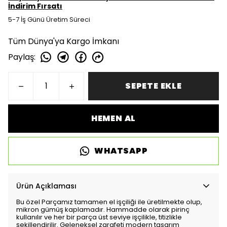
İndirim Fırsatı
5-7 İş Günü Üretim Süreci
Tüm Dünya'ya Kargo İmkanı
Paylaş
:
SEPETE EKLE
HEMEN AL
WHATSAPP
Ürün Açıklaması
Bu özel Parçamız tamamen el işçiliği ile üretilmekte olup,
mikron gümüş kaplamadır. Hammadde olarak pirinç
kullanılır ve her bir parça üst seviye işçilikle, titizlikle
şekillendirilir. Geleneksel zarafeti modern tasarım