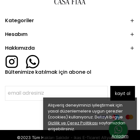
Kategoriler
Hesabım
Hakkımızda
Bültenimize katılmak için abone ol
kayıt ol
Alışveriş deneyiminizi iyileştirmek için
yasal düzenlemelere uygun çerezler
(cookies) kullanıyoruz. Detaylı bilgiye
Gizlilik ve Çerez Politikası
sayfamızdan
erişebilirsiniz.
Anladım
©2023 Tüm Hakları Saklıdır - ikas E-Ticaret
Altyapısı ile