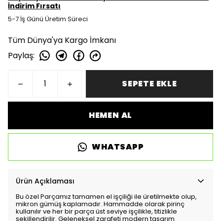
İndirim Fırsatı
5-7 İş Günü Üretim Süreci
Tüm Dünya'ya Kargo İmkanı
Paylaş
:
SEPETE EKLE
HEMEN AL
WHATSAPP
Ürün Açıklaması
Bu özel Parçamız tamamen el işçiliği ile üretilmekte olup,
mikron gümüş kaplamadır. Hammadde olarak pirinç
kullanılır ve her bir parça üst seviye işçilikle, titizlikle
şekillendirilir. Geleneksel zarafeti modern tasarım