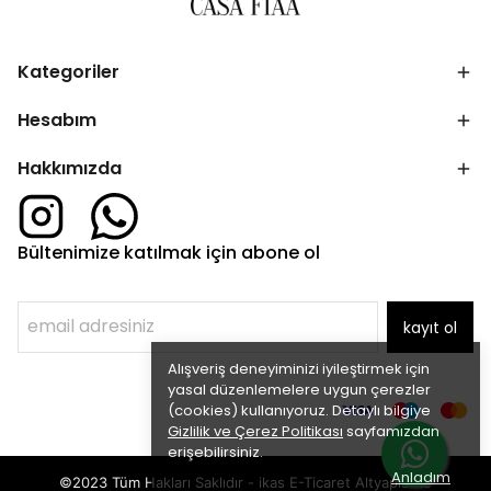
Kategoriler
Hesabım
Hakkımızda
Bültenimize katılmak için abone ol
kayıt ol
Alışveriş deneyiminizi iyileştirmek için
yasal düzenlemelere uygun çerezler
(cookies) kullanıyoruz. Detaylı bilgiye
Gizlilik ve Çerez Politikası
sayfamızdan
erişebilirsiniz.
Anladım
©2023 Tüm Hakları Saklıdır - ikas E-Ticaret
Altyapısı ile