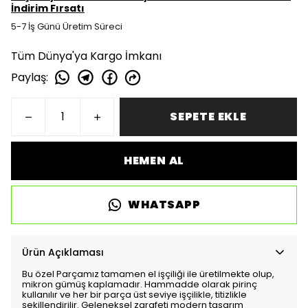
İndirim Fırsatı
5-7 İş Günü Üretim Süreci
Tüm Dünya'ya Kargo İmkanı
Paylaş
:
SEPETE EKLE
HEMEN AL
WHATSAPP
Ürün Açıklaması
Bu özel Parçamız tamamen el işçiliği ile üretilmekte olup,
mikron gümüş kaplamadır. Hammadde olarak pirinç
kullanılır ve her bir parça üst seviye işçilikle, titizlikle
şekillendirilir. Geleneksel zarafeti modern tasarım