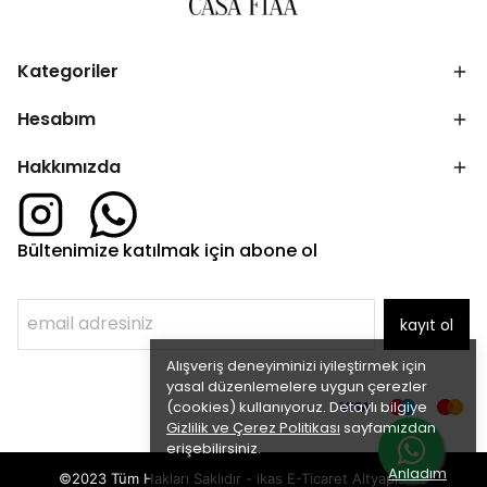
Kategoriler
Hesabım
Hakkımızda
Bültenimize katılmak için abone ol
kayıt ol
Alışveriş deneyiminizi iyileştirmek için
yasal düzenlemelere uygun çerezler
(cookies) kullanıyoruz. Detaylı bilgiye
Gizlilik ve Çerez Politikası
sayfamızdan
erişebilirsiniz.
Anladım
©2023 Tüm Hakları Saklıdır - ikas E-Ticaret
Altyapısı ile