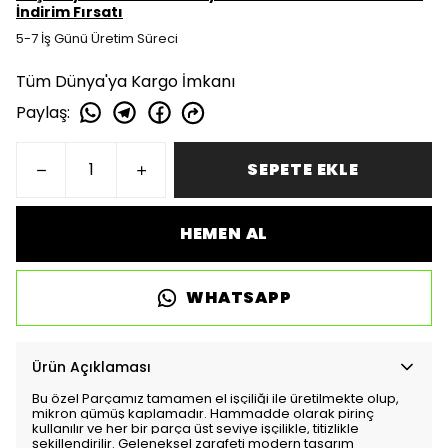
İndirim Fırsatı
5-7 İş Günü Üretim Süreci
Tüm Dünya'ya Kargo İmkanı
Paylaş
:
SEPETE EKLE
HEMEN AL
WHATSAPP
Ürün Açıklaması
Bu özel Parçamız tamamen el işçiliği ile üretilmekte olup,
mikron gümüş kaplamadır. Hammadde olarak pirinç
kullanılır ve her bir parça üst seviye işçilikle, titizlikle
şekillendirilir. Geleneksel zarafeti modern tasarım