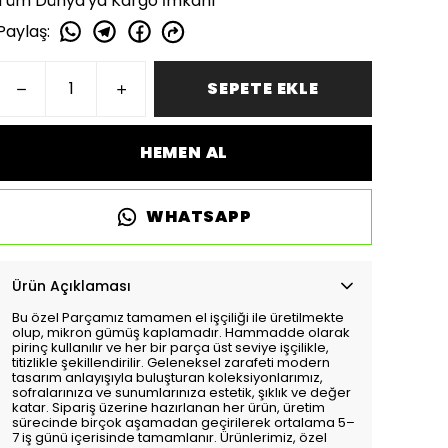
Tüm Dünya'ya Kargo İmkanı
Paylaş
:
SEPETE EKLE
HEMEN AL
WHATSAPP
Ürün Açıklaması
Bu özel Parçamız tamamen el işçiliği ile üretilmekte
olup, mikron gümüş kaplamadır. Hammadde olarak
pirinç kullanılır ve her bir parça üst seviye işçilikle,
titizlikle şekillendirilir. Geleneksel zarafeti modern
tasarım anlayışıyla buluşturan koleksiyonlarımız,
sofralarınıza ve sunumlarınıza estetik, şıklık ve değer
katar. Sipariş üzerine hazırlanan her ürün, üretim
sürecinde birçok aşamadan geçirilerek ortalama 5–
7 iş günü içerisinde tamamlanır. Ürünlerimiz, özel