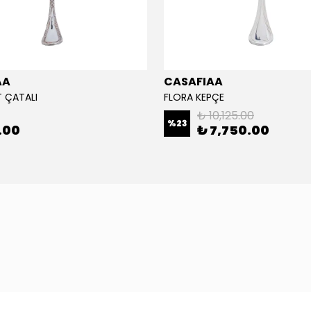
AA
CASAFIAA
T ÇATALI
FLORA KEPÇE
₺ 10,125.00
%
23
.00
₺ 7,750.00