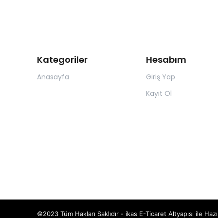
Kategoriler
Hesabım
Anasayfa
Giriş Yap
Kayıt Ol
©2023 Tüm Hakları Saklıdır - ikas E-Ticaret
Altyapısı ile Hazı