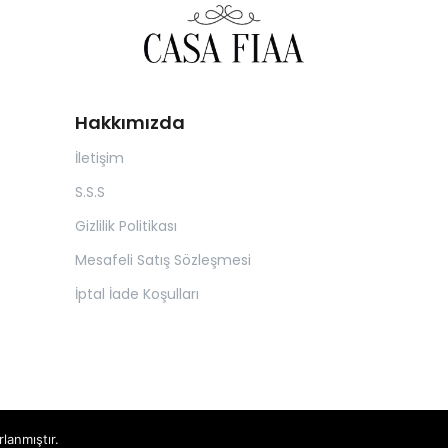
Hakkımızda
İletişim
S.S.S
Gizlilik Politikası
Mesafeli Satış Sözleşmesi
İptal İade Koşulları
rlanmıştır.