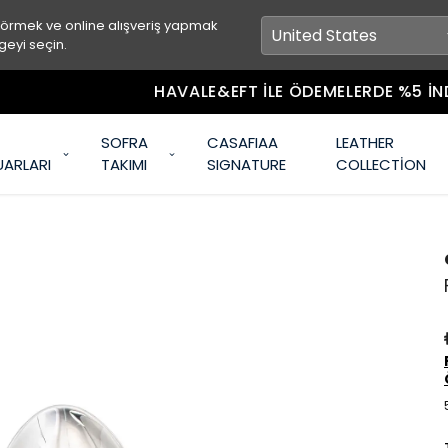
görmek ve online alışveriş yapmak
geyi seçin.
HAVALE&EFT İLE ÖDEMELERDE %5 İNDİRİM!
SOFRA
CASAFIAA
LEATHER
UARLARI
TAKIMI
SIGNATURE
COLLECTİON