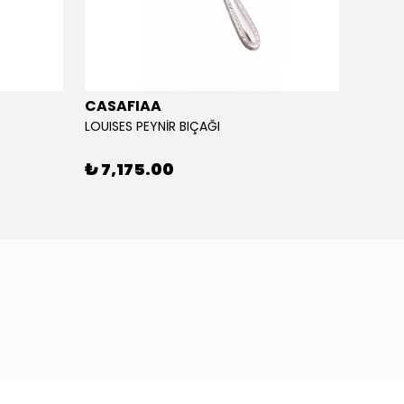
CASAFIAA
LOUISES PEYNİR BIÇAĞI
₺ 33
₺ 7,175.00