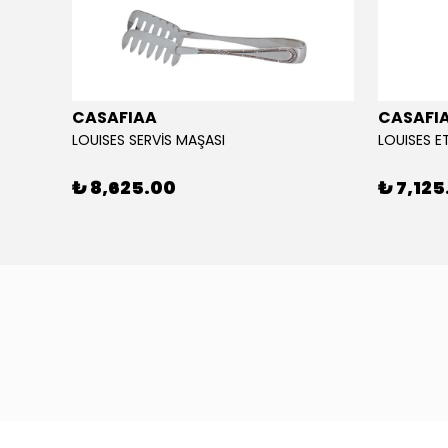
CASAFIAA
CASAFI
ŞA SET
LOUISES SERVİS MAŞASI
LOUISES E
₺ 8,625.00
₺ 7,125