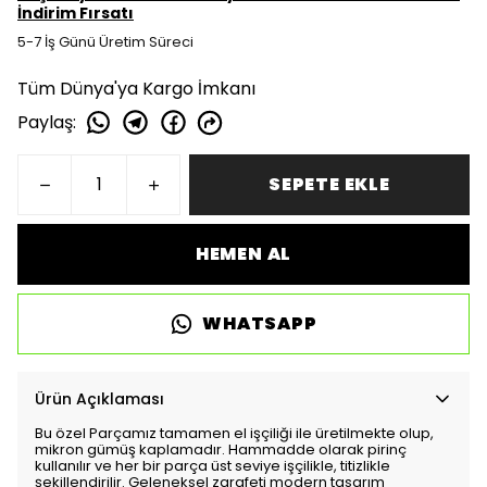
İndirim Fırsatı
5-7 İş Günü Üretim Süreci
Tüm Dünya'ya Kargo İmkanı
Paylaş
:
SEPETE EKLE
HEMEN AL
WHATSAPP
Ürün Açıklaması
Bu özel Parçamız tamamen el işçiliği ile üretilmekte olup,
mikron gümüş kaplamadır. Hammadde olarak pirinç
kullanılır ve her bir parça üst seviye işçilikle, titizlikle
şekillendirilir. Geleneksel zarafeti modern tasarım