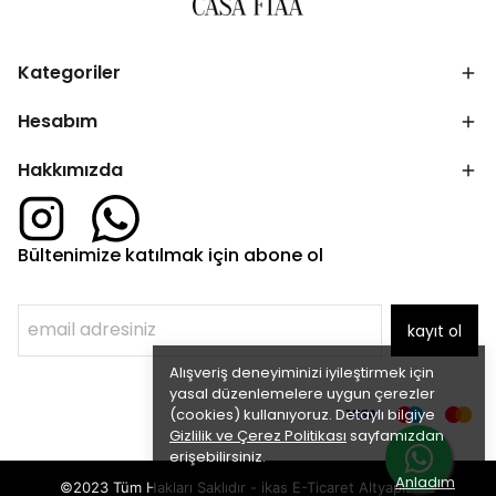
Kategoriler
Hesabım
Hakkımızda
Bültenimize katılmak için abone ol
kayıt ol
Alışveriş deneyiminizi iyileştirmek için
yasal düzenlemelere uygun çerezler
(cookies) kullanıyoruz. Detaylı bilgiye
Gizlilik ve Çerez Politikası
sayfamızdan
erişebilirsiniz.
Anladım
©2023 Tüm Hakları Saklıdır - ikas E-Ticaret
Altyapısı ile