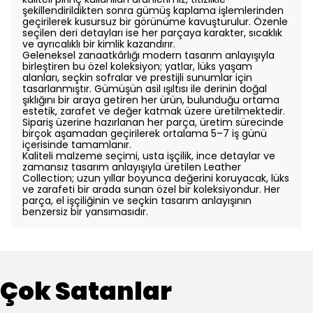
şekillendirildikten sonra gümüş kaplama işlemlerinden
geçirilerek kusursuz bir görünüme kavuşturulur. Özenle
seçilen deri detayları ise her parçaya karakter, sıcaklık
ve ayrıcalıklı bir kimlik kazandırır.
Geleneksel zanaatkârlığı modern tasarım anlayışıyla
birleştiren bu özel koleksiyon; yatlar, lüks yaşam
alanları, seçkin sofralar ve prestijli sunumlar için
tasarlanmıştır. Gümüşün asil ışıltısı ile derinin doğal
şıklığını bir araya getiren her ürün, bulunduğu ortama
estetik, zarafet ve değer katmak üzere üretilmektedir.
Sipariş üzerine hazırlanan her parça, üretim sürecinde
birçok aşamadan geçirilerek ortalama 5–7 iş günü
içerisinde tamamlanır.
Kaliteli malzeme seçimi, usta işçilik, ince detaylar ve
zamansız tasarım anlayışıyla üretilen Leather
Collection; uzun yıllar boyunca değerini koruyacak, lüks
ve zarafeti bir arada sunan özel bir koleksiyondur. Her
parça, el işçiliğinin ve seçkin tasarım anlayışının
benzersiz bir yansımasıdır.
Çok Satanlar