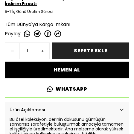
İndirim Fırsatı
5-7 İş Günü Üretim Süreci
Tüm Dünya'ya Kargo İmkanı
Paylaş
:
SEPETE EKLE
HEMEN AL
WHATSAPP
Ürün Açıklaması
Bu özel koleksiyon, derinin dokusunu gümüşün
zamansız zarafetiyle buluşturmak amacıyla tamamen
el işçiliğiyle üretilmektedir. Ana malzeme olarak yüksek
kaliteli pirinç kullanılan ürünlerimiz, titizlikle