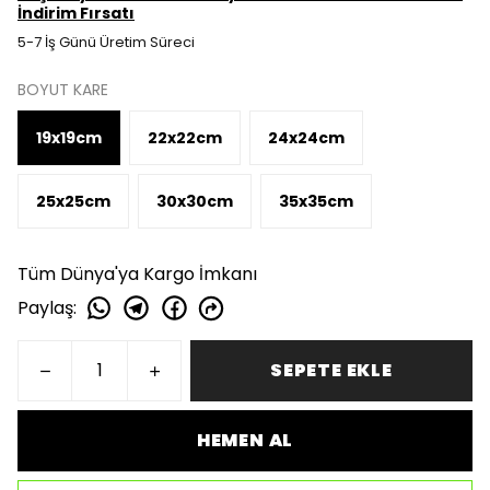
İndirim Fırsatı
5-7 İş Günü Üretim Süreci
BOYUT KARE
19x19cm
22x22cm
24x24cm
25x25cm
30x30cm
35x35cm
Tüm Dünya'ya Kargo İmkanı
Paylaş
:
SEPETE EKLE
HEMEN AL