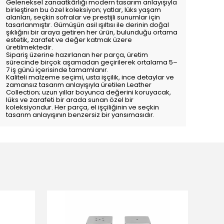
Geleneksel zanaatkârlığı modern tasarım anlayışıyla
birleştiren bu özel koleksiyon; yatlar, lüks yaşam
alanları, seçkin sofralar ve prestijli sunumlar için
tasarlanmıştır. Gümüşün asil ışıltısı ile derinin doğal
şıklığını bir araya getiren her ürün, bulunduğu ortama
estetik, zarafet ve değer katmak üzere
üretilmektedir.
Sipariş üzerine hazırlanan her parça, üretim
sürecinde birçok aşamadan geçirilerek ortalama 5–
7 iş günü içerisinde tamamlanır.
Kaliteli malzeme seçimi, usta işçilik, ince detaylar ve
zamansız tasarım anlayışıyla üretilen Leather
Collection; uzun yıllar boyunca değerini koruyacak,
lüks ve zarafeti bir arada sunan özel bir
koleksiyondur. Her parça, el işçiliğinin ve seçkin
tasarım anlayışının benzersiz bir yansımasıdır.