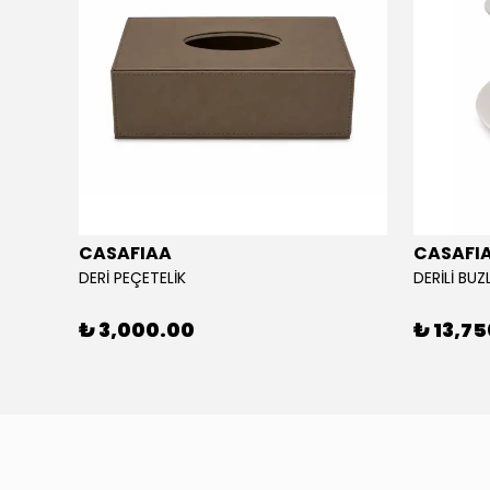
CASAFIAA
CASAFI
-16CM
DERİ PEÇETELİK
DERİLİ BUZ
₺ 3,000.00
₺ 13,7