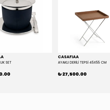
AA
CASAFIAA
LUK SET
AYAKLI DERİLİ TEPSİ 45X55 CM
50.00
₺ 27,500.00