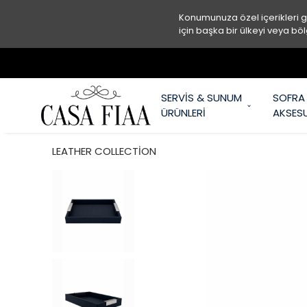
Konumunuza özel içerikleri 
için başka bir ülkeyi veya böl
SERVİS & SUNUM
SOFRA
ÜRÜNLERİ
AKSES
LEATHER COLLECTİON