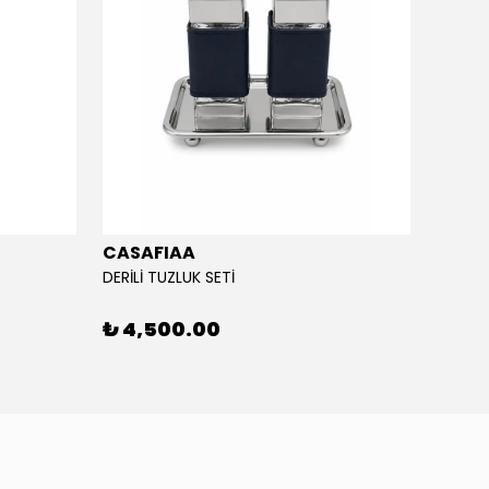
CASAFIAA
CASA
DERİLİ TUZLUK SETİ
DERİ KA
₺ 4,500.00
₺ 4,