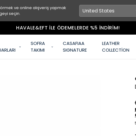
görmek ve online alışveriş yapmak
geyi seçin.
HAVALE&EFT İLE ÖDEMELERDE %5 İNDİRİM!
SOFRA
CASAFIAA
LEATHER
UARLARI
TAKIMI
SIGNATURE
COLLECTİON