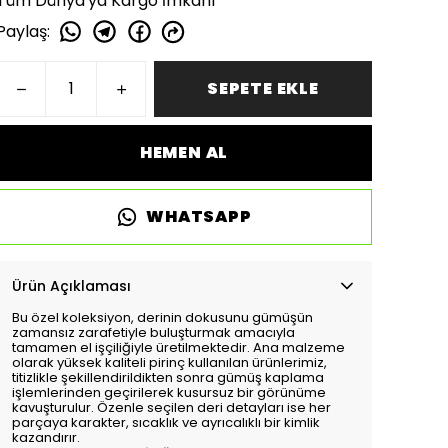
Tüm Dünya'ya Kargo İmkanı
Paylaş
:
SEPETE EKLE
HEMEN AL
WHATSAPP
Ürün Açıklaması
Bu özel koleksiyon, derinin dokusunu gümüşün
zamansız zarafetiyle buluşturmak amacıyla
tamamen el işçiliğiyle üretilmektedir. Ana malzeme
olarak yüksek kaliteli pirinç kullanılan ürünlerimiz,
titizlikle şekillendirildikten sonra gümüş kaplama
işlemlerinden geçirilerek kusursuz bir görünüme
kavuşturulur. Özenle seçilen deri detayları ise her
parçaya karakter, sıcaklık ve ayrıcalıklı bir kimlik
kazandırır.