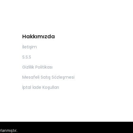
Hakkımızda
İletişim
S.S.S
Gizlilik Politikası
Mesafeli Satış Sözleşmesi
İptal İade Koşulları
rlanmıştır.