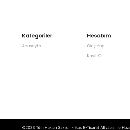
Kategoriler
Hesabım
Anasayfa
Giriş Yap
Kayıt Ol
©2023 Tüm Hakları Saklıdır - ikas E-Ticaret
Altyapısı ile Hazı