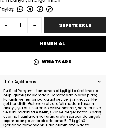
Tüm Dünya'ya Kargo İmkanı
Paylaş
:
SEPETE EKLE
HEMEN AL
WHATSAPP
Ürün Açıklaması
Bu özel Parçamız tamamen el işçiliği ile üretilmekte
olup, gümüş kaplamadır. Hammadde olarak pirinç
kullanılır ve her bir parça üst seviye işçilikle, titizlikle
şekillendirilir. Geleneksel zarafeti modern tasarım
anlayışıyla buluşturan koleksiyonlarımız, sofralarınıza
ve sunumlarınıza estetik, şıklık ve değer katar. Sipariş
üzerine hazırlanan her ürün, üretim sürecinde birçok
aşamadan geçirilerek ortalama 5–7 iş günü
içerisinde tamamlanır. Ürünlerimiz, özel kadife