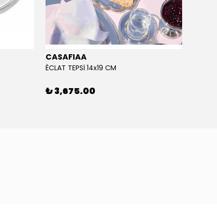
CASAFIAA
CASA
ÈCLAT TEPSİ 14x19 CM
KULPLU
₺ 3,675.00
₺ 7,
4 BATO