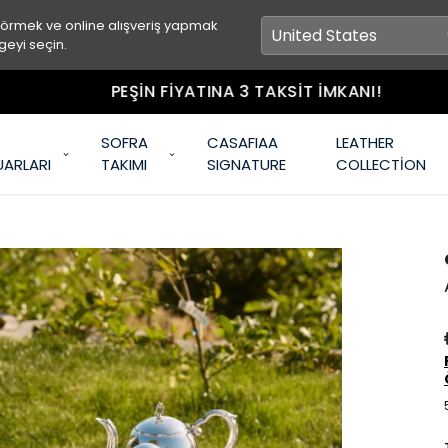
görmek ve online alışveriş yapmak
geyi seçin.
PEŞİN FİYATINA 3 TAKSİT İMKANI!
SOFRA
CASAFIAA
LEATHER
UARLARI
TAKIMI
SIGNATURE
COLLECTİON