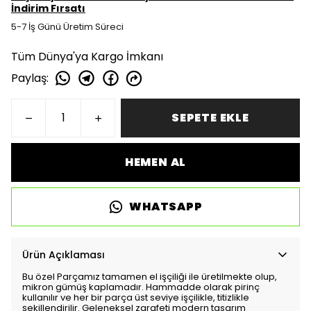
İndirim Fırsatı
5-7 İş Günü Üretim Süreci
Tüm Dünya'ya Kargo İmkanı
Paylaş
:
SEPETE EKLE
HEMEN AL
WHATSAPP
Ürün Açıklaması
Bu özel Parçamız tamamen el işçiliği ile üretilmekte olup,
mikron gümüş kaplamadır. Hammadde olarak pirinç
kullanılır ve her bir parça üst seviye işçilikle, titizlikle
şekillendirilir. Geleneksel zarafeti modern tasarım