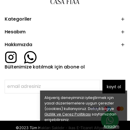
Kategoriler
Hesabım
Hakkımızda
Bültenimize katılmak için abone ol
kayıt ol
Alışveriş deneyiminizi iyileştirmek için
yasal düzenlemelere uygun çerezler
(cookies) kullanıyoruz. Detaylı bilgiye
Gizlilik ve Çerez Politikası
sayfamızdan
erişebilirsiniz.
Anladım
©2023 Tüm Hakları Saklıdır - ikas E-Ticaret
Altyapısı ile