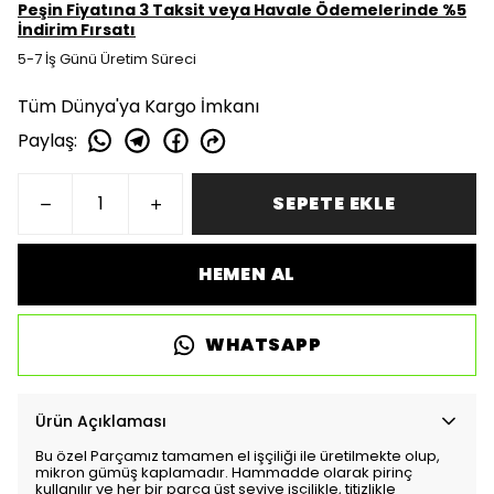
Peşin Fiyatına 3 Taksit veya Havale Ödemelerinde %5
İndirim Fırsatı
5-7 İş Günü Üretim Süreci
Tüm Dünya'ya Kargo İmkanı
Paylaş
:
SEPETE EKLE
HEMEN AL
WHATSAPP
Ürün Açıklaması
Bu özel Parçamız tamamen el işçiliği ile üretilmekte olup,
mikron gümüş kaplamadır. Hammadde olarak pirinç
kullanılır ve her bir parça üst seviye işçilikle, titizlikle