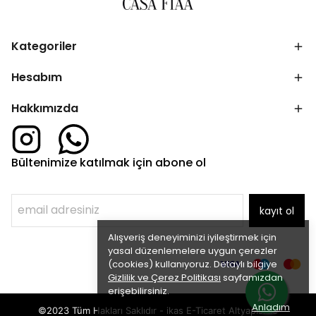
Kategoriler
Hesabım
Hakkımızda
Bültenimize katılmak için abone ol
kayıt ol
Alışveriş deneyiminizi iyileştirmek için
yasal düzenlemelere uygun çerezler
(cookies) kullanıyoruz. Detaylı bilgiye
Gizlilik ve Çerez Politikası
sayfamızdan
erişebilirsiniz.
Anladım
©2023 Tüm Hakları Saklıdır - ikas E-Ticaret
Altyapısı ile