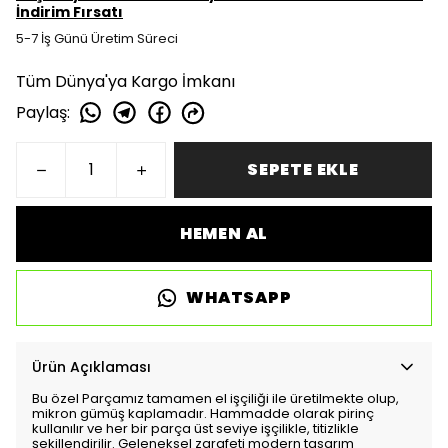
İndirim Fırsatı
5-7 İş Günü Üretim Süreci
Tüm Dünya'ya Kargo İmkanı
Paylaş
:
SEPETE EKLE
HEMEN AL
WHATSAPP
Ürün Açıklaması
Bu özel Parçamız tamamen el işçiliği ile üretilmekte olup,
mikron gümüş kaplamadır. Hammadde olarak pirinç
kullanılır ve her bir parça üst seviye işçilikle, titizlikle
şekillendirilir. Geleneksel zarafeti modern tasarım