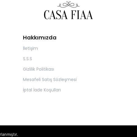
Hakkımızda
İletişim
S.S.S
Gizlilik Politikası
Mesafeli Satış Sözleşmesi
İptal İade Koşulları
rlanmıştır.