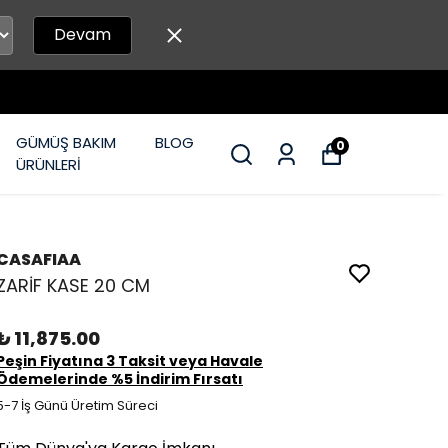
Devam
GÜMÜŞ BAKIM
BLOG
0
ÜRÜNLERİ
CASAFIAA
ZARİF KASE 20 CM
₺ 11,875.00
Peşin Fiyatına 3 Taksit veya Havale
Ödemelerinde %5 İndirim Fırsatı
5-7 İş Günü Üretim Süreci