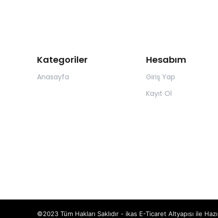
Kategoriler
Hesabım
Anasayfa
Giriş Yap
Kayıt Ol
©2023 Tüm Hakları Saklıdır - ikas E-Ticaret
Altyapısı ile Hazı