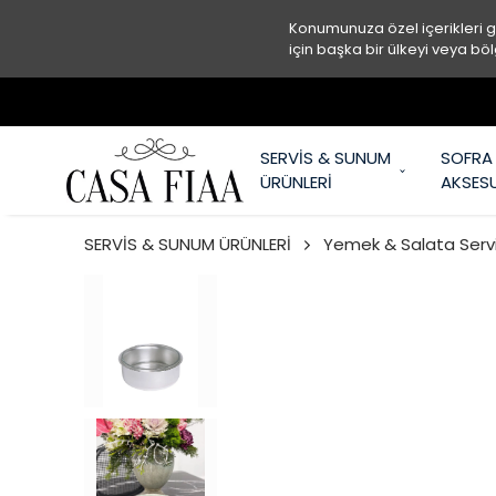
Konumunuza özel içerikleri 
için başka bir ülkeyi veya böl
SERVİS & SUNUM
SOFRA
ÜRÜNLERİ
AKSES
SERVİS & SUNUM ÜRÜNLERİ
Yemek & Salata Servi