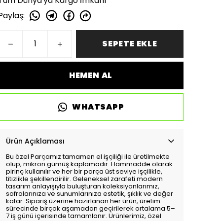
Tüm Dünya'ya Kargo İmkanı
Paylaş
:
SEPETE EKLE
HEMEN AL
WHATSAPP
Ürün Açıklaması
Bu özel Parçamız tamamen el işçiliği ile üretilmekte
olup, mikron gümüş kaplamadır. Hammadde olarak
pirinç kullanılır ve her bir parça üst seviye işçilikle,
titizlikle şekillendirilir. Geleneksel zarafeti modern
tasarım anlayışıyla buluşturan koleksiyonlarımız,
sofralarınıza ve sunumlarınıza estetik, şıklık ve değer
katar. Sipariş üzerine hazırlanan her ürün, üretim
sürecinde birçok aşamadan geçirilerek ortalama 5–
7 iş günü içerisinde tamamlanır. Ürünlerimiz, özel