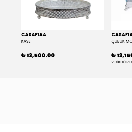
CASAFIAA
CASAFI
KASE
ÇUBUK MO
₺ 13,500.00
₺ 13,15
2 DİKDÖRT