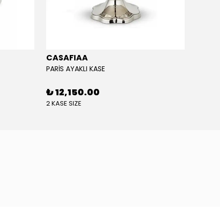
CASAFIAA
CASA
PARİS AYAKLI KASE
YUVARL
₺ 12,150.00
₺ 24
2 KASE SIZE