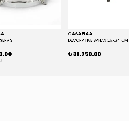
AA
CASAFIAA
 SERVİS
DECORATIVE SAHAN 26X34 CM
00.00
₺ 38,750.00
ut