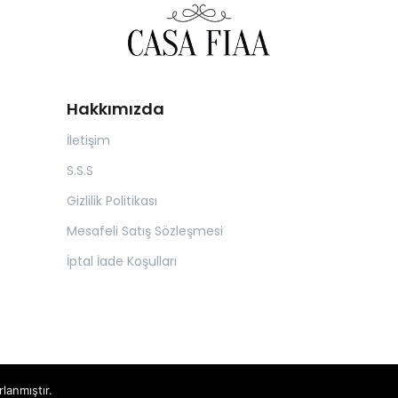
Hakkımızda
İletişim
S.S.S
Gizlilik Politikası
Mesafeli Satış Sözleşmesi
İptal İade Koşulları
rlanmıştır.