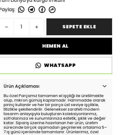
Tüm Dünya'ya Kargo İmkanı
Paylaş
:
SEPETE EKLE
HEMEN AL
WHATSAPP
Ürün Açıklaması
Bu özel Parçamız tamamen el işçiliği ile üretilmekte
olup, mikron gümüş kaplamadır. Hammadde olarak
pirinç kullanılır ve her bir parça üst seviye işçilikle,
titizlikle şekillendirilir. Geleneksel zarafeti modern
tasarım anlayışıyla buluşturan koleksiyonlarımız,
sofralarınıza ve sunumlarınıza estetik, şıklık ve değer
katar. Sipariş üzerine hazırlanan her ürün, üretim
sürecinde birçok aşamadan geçirilerek ortalama 5–
7 iş günü içerisinde tamamlanır. Ürünlerimiz, özel