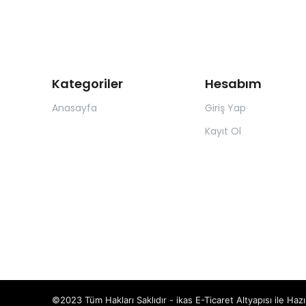
Kategoriler
Hesabım
Anasayfa
Giriş Yap
Kayıt Ol
©2023 Tüm Hakları Saklıdır - ikas E-Ticaret
Altyapısı ile Hazı