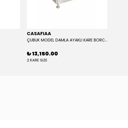
CASAFIAA
CASA
ÇUBUK MODEL DAMLA AYAKLI KARE BORCAM
PARİS 
₺ 13,150.00
₺ 12
2 KARE SIZE
2 KASE 