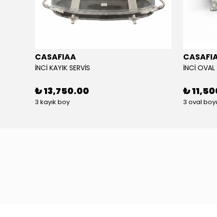
CASAFIAA
CASAFI
RCAM
İNCİ KAYIK SERVİS
İNCİ OVAL
₺ 13,750.00
₺ 11,5
3 kayık boy
3 oval boy