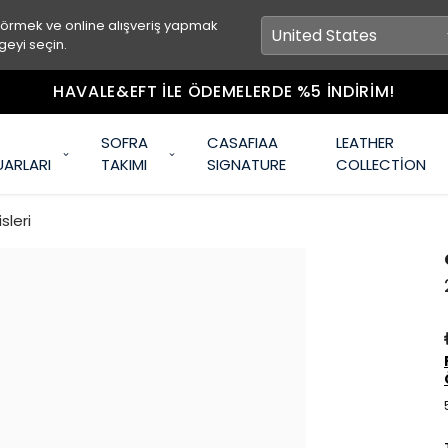
görmek ve online alışveriş yapmak
geyi seçin.
HAVALE&EFT İLE ÖDEMELERDE %5 İNDİRİM!
SOFRA
CASAFIAA
LEATHER
UARLARI
TAKIMI
SIGNATURE
COLLECTİON
sleri