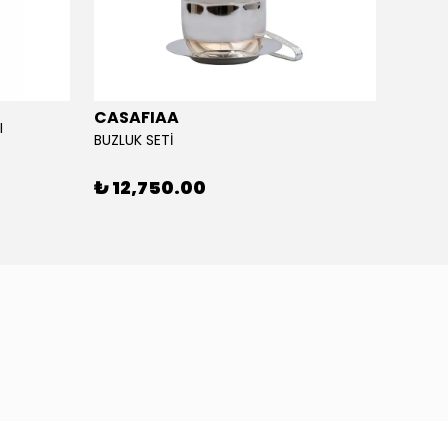
CASAFIAA
I
Çatal 
BUZLUK SETİ
₺ 1,
₺ 12,750.00