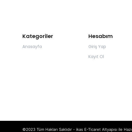
Kategoriler
Hesabım
Anasayfa
Giriş Yap
Kayıt Ol
©2023 Tüm Hakları Saklıdır - ikas E-Ticaret
Altyapısı ile Hazı