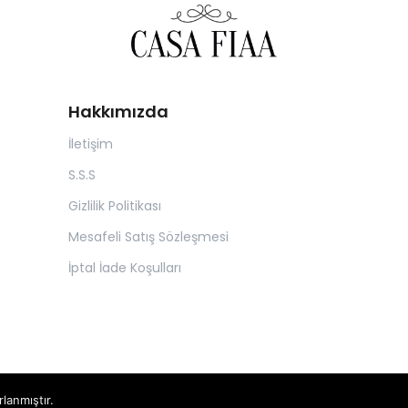
Hakkımızda
İletişim
S.S.S
Gizlilik Politikası
Mesafeli Satış Sözleşmesi
İptal İade Koşulları
rlanmıştır.