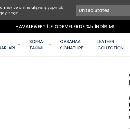
görmek ve online alışveriş yapmak
geyi seçin.
HAVALE&EFT İLE ÖDEMELERDE %5 İNDİRİM!
SOFRA
CASAFIAA
LEATHER
UARLARI
TAKIMI
SIGNATURE
COLLECTİON