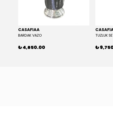
CASAFIAA
CASAFI
BARDAK VAZO
TUZLUK SE
₺ 4,650.00
₺ 9,75