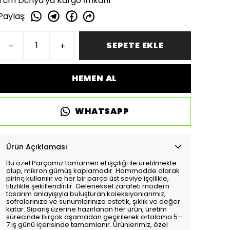
Tüm Dünya'ya Kargo İmkanı
Paylaş
:
SEPETE EKLE
HEMEN AL
WHATSAPP
Ürün Açıklaması
Bu özel Parçamız tamamen el işçiliği ile üretilmekte
olup, mikron gümüş kaplamadır. Hammadde olarak
pirinç kullanılır ve her bir parça üst seviye işçilikle,
titizlikle şekillendirilir. Geleneksel zarafeti modern
tasarım anlayışıyla buluşturan koleksiyonlarımız,
sofralarınıza ve sunumlarınıza estetik, şıklık ve değer
katar. Sipariş üzerine hazırlanan her ürün, üretim
sürecinde birçok aşamadan geçirilerek ortalama 5–
7 iş günü içerisinde tamamlanır. Ürünlerimiz, özel