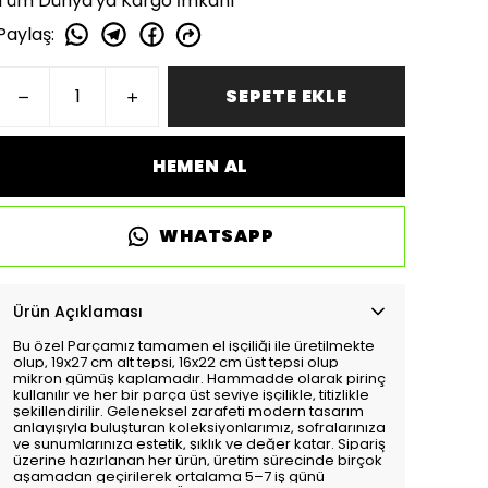
Tüm Dünya'ya Kargo İmkanı
Paylaş
:
SEPETE EKLE
HEMEN AL
WHATSAPP
Ürün Açıklaması
Bu özel Parçamız tamamen el işçiliği ile üretilmekte
olup, 19x27 cm alt tepsi, 16x22 cm üst tepsi olup
mikron gümüş kaplamadır. Hammadde olarak pirinç
kullanılır ve her bir parça üst seviye işçilikle, titizlikle
şekillendirilir. Geleneksel zarafeti modern tasarım
anlayışıyla buluşturan koleksiyonlarımız, sofralarınıza
ve sunumlarınıza estetik, şıklık ve değer katar. Sipariş
üzerine hazırlanan her ürün, üretim sürecinde birçok
aşamadan geçirilerek ortalama 5–7 iş günü