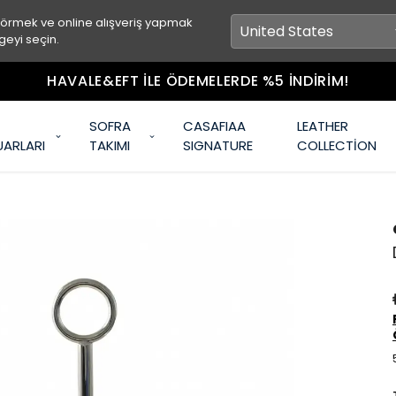
görmek ve online alışveriş yapmak
geyi seçin.
HAVALE&EFT İLE ÖDEMELERDE %5 İNDİRİM!
SOFRA
CASAFIAA
LEATHER
UARLARI
TAKIMI
SIGNATURE
COLLECTİON