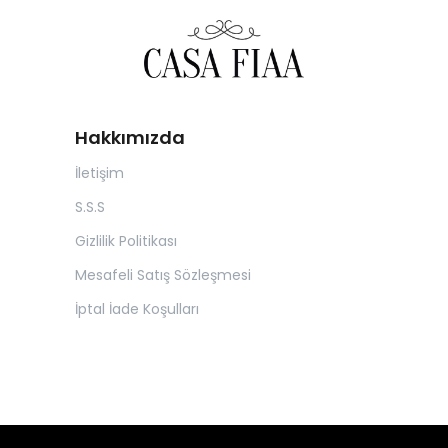
Hakkımızda
İletişim
S.S.S
Gizlilik Politikası
Mesafeli Satış Sözleşmesi
İptal İade Koşulları