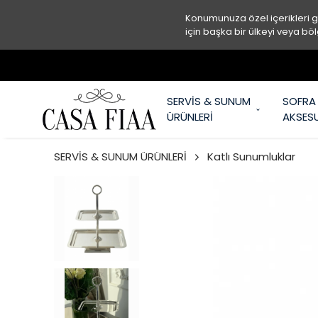
Konumunuza özel içerikleri 
için başka bir ülkeyi veya böl
SERVİS & SUNUM
SOFRA
ÜRÜNLERİ
AKSES
SERVİS & SUNUM ÜRÜNLERİ
Katlı Sunumluklar