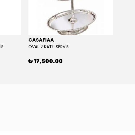
CASAFIAA
CASA
İS
OVAL 2 KATLI SERVİS
LOUISE
₺ 17,500.00
₺ 11