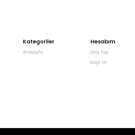
Kategoriler
Hesabım
Anasayfa
Giriş Yap
Kayıt Ol