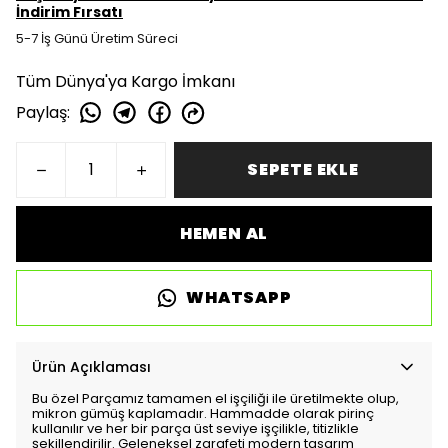
İndirim Fırsatı
5-7 İş Günü Üretim Süreci
Tüm Dünya'ya Kargo İmkanı
Paylaş
:
SEPETE EKLE
HEMEN AL
WHATSAPP
Ürün Açıklaması
Bu özel Parçamız tamamen el işçiliği ile üretilmekte olup,
mikron gümüş kaplamadır. Hammadde olarak pirinç
kullanılır ve her bir parça üst seviye işçilikle, titizlikle
şekillendirilir. Geleneksel zarafeti modern tasarım