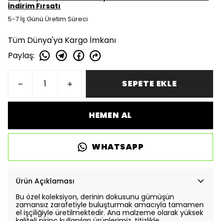
İndirim Fırsatı
5-7 İş Günü Üretim Süreci
Tüm Dünya'ya Kargo İmkanı
Paylaş
:
SEPETE EKLE
HEMEN AL
WHATSAPP
Ürün Açıklaması
Bu özel koleksiyon, derinin dokusunu gümüşün
zamansız zarafetiyle buluşturmak amacıyla tamamen
el işçiliğiyle üretilmektedir. Ana malzeme olarak yüksek
kaliteli pirinç kullanılan ürünlerimiz, titizlikle