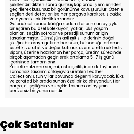
şekillendirildikten sonra gümüş kaplama işlemlerinden
geçirilerek kusursuz bir görünüme kavuşturulur. Özenle
seçilen deri detayları ise her parçaya karakter, sıcaklık
ve ayrıcalıklı bir kimlik kazandırır.
Geleneksel zanaatkârlığı modern tasarım anlayışıyla
birleştiren bu özel koleksiyon; yatlar, lüks yaşam
alanları, seçkin sofralar ve prestijli sunumlar için
tasarlanmıştır. Gümüşün asil ışıltısı ile derinin doğal
şıklığını bir araya getiren her ürün, bulunduğu ortama
estetik, zarafet ve değer katmak üzere üretilmektedir.
Sipariş üzerine hazırlanan her parça, üretim sürecinde
birçok aşamadan geçirilerek ortalama 5–7 iş günü
içerisinde tamamlanır.
Kaliteli malzeme seçimi, usta işçilik, ince detaylar ve
zamansız tasarım anlayışıyla üretilen Leather
Collection; uzun yıllar boyunca değerini koruyacak, lüks
ve zarafeti bir arada sunan özel bir koleksiyondur. Her
parça, el işçiliğinin ve seçkin tasarım anlayışının
benzersiz bir yansımasıdır.
Çok Satanlar