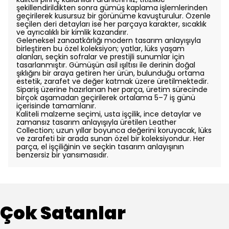
şekillendirildikten sonra gümüş kaplama işlemlerinden
geçirilerek kusursuz bir görünüme kavuşturulur. Özenle
seçilen deri detayları ise her parçaya karakter, sıcaklık
ve ayrıcalıklı bir kimlik kazandırır.
Geleneksel zanaatkârlığı modern tasarım anlayışıyla
birleştiren bu özel koleksiyon; yatlar, lüks yaşam
alanları, seçkin sofralar ve prestijli sunumlar için
tasarlanmıştır. Gümüşün asil ışıltısı ile derinin doğal
şıklığını bir araya getiren her ürün, bulunduğu ortama
estetik, zarafet ve değer katmak üzere üretilmektedir.
Sipariş üzerine hazırlanan her parça, üretim sürecinde
birçok aşamadan geçirilerek ortalama 5–7 iş günü
içerisinde tamamlanır.
Kaliteli malzeme seçimi, usta işçilik, ince detaylar ve
zamansız tasarım anlayışıyla üretilen Leather
Collection; uzun yıllar boyunca değerini koruyacak, lüks
ve zarafeti bir arada sunan özel bir koleksiyondur. Her
parça, el işçiliğinin ve seçkin tasarım anlayışının
benzersiz bir yansımasıdır.
Çok Satanlar