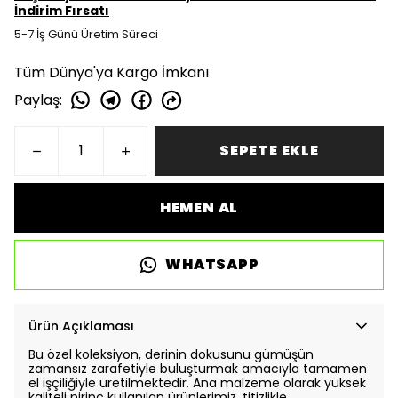
İndirim Fırsatı
5-7 İş Günü Üretim Süreci
Tüm Dünya'ya Kargo İmkanı
Paylaş
:
SEPETE EKLE
HEMEN AL
WHATSAPP
Ürün Açıklaması
Bu özel koleksiyon, derinin dokusunu gümüşün
zamansız zarafetiyle buluşturmak amacıyla tamamen
el işçiliğiyle üretilmektedir. Ana malzeme olarak yüksek
kaliteli pirinç kullanılan ürünlerimiz, titizlikle