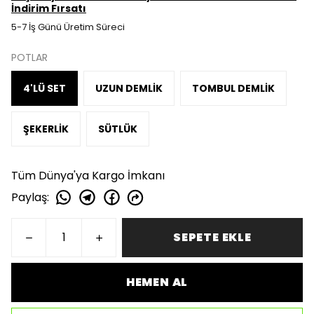
İndirim Fırsatı
5-7 İş Günü Üretim Süreci
POTLAR
4'LÜ SET
UZUN DEMLİK
TOMBUL DEMLİK
ŞEKERLİK
SÜTLÜK
Tüm Dünya'ya Kargo İmkanı
Paylaş
:
SEPETE EKLE
HEMEN AL