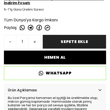
İndirim Fırsatı
5-7 İş Günü Üretim Süreci
Tüm Dünya'ya Kargo İmkanı
Paylaş
:
SEPETE EKLE
HEMEN AL
WHATSAPP
Ürün Açıklaması
Bu özel Parçamız tamamen el işçiliği ile üretilmekte olup,
mikron gümüş kaplamadır. Hammadde olarak pirinç
kullanılır ve her bir parça üst seviye işçilikle, titizlikle
şekillendirilir. Geleneksel zarafeti modern tasarım