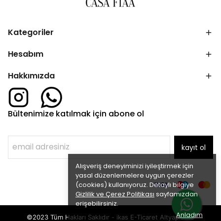
Kategoriler
Hesabım
Hakkımızda
Bültenimize katılmak için abone ol
kayıt ol
Alışveriş deneyiminizi iyileştirmek için
yasal düzenlemelere uygun çerezler
(cookies) kullanıyoruz. Detaylı bilgiye
Gizlilik ve Çerez Politikası
sayfamızdan
erişebilirsiniz.
Anladım
©2023 Tüm Hakları Saklıdır - ikas E-Ticaret
Altyapısı ile