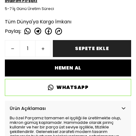
İndirim Fırsatı
5-7 İş Günü Üretim Süreci
Tüm Dünya'ya Kargo İmkanı
Paylaş
:
SEPETE EKLE
HEMEN AL
WHATSAPP
Ürün Açıklaması
Bu özel Parçamız tamamen el işçiliği ile üretilmekte olup,
mikron gümüş kaplamadır. Hammadde olarak pirinç
kullanılır ve her bir parça üst seviye işçilikle, titizlikle
şekillendirilir. Geleneksel zarafeti modern tasarım