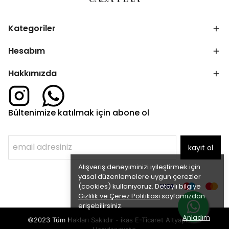
Kategoriler
Hesabım
Hakkımızda
Bültenimize katılmak için abone ol
kayıt ol
Alışveriş deneyiminizi iyileştirmek için
yasal düzenlemelere uygun çerezler
(cookies) kullanıyoruz. Detaylı bilgiye
Gizlilik ve Çerez Politikası
sayfamızdan
erişebilirsiniz.
Anladım
©2023 Tüm Hakları Saklıdır - ikas E-Ticaret
Altyapısı ile