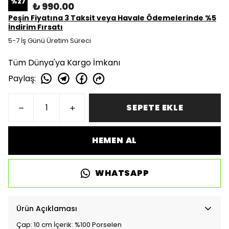
%
27
₺ 990.00
Peşin Fiyatına 3 Taksit veya Havale Ödemelerinde %5
İndirim Fırsatı
5-7 İş Günü Üretim Süreci
Tüm Dünya'ya Kargo İmkanı
Paylaş
:
SEPETE EKLE
HEMEN AL
WHATSAPP
Ürün Açıklaması
Çap: 10 cm İçerik: %100 Porselen