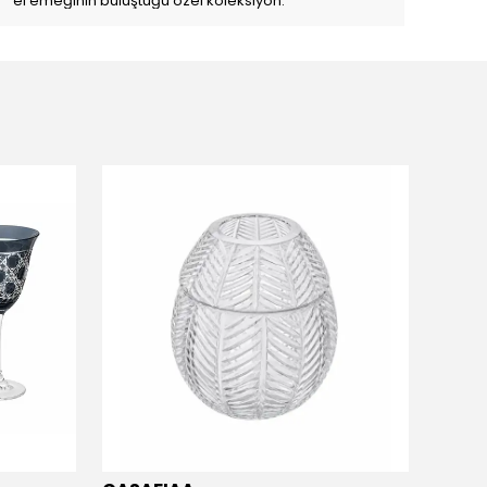
el emeğinin buluştuğu özel koleksiyon.