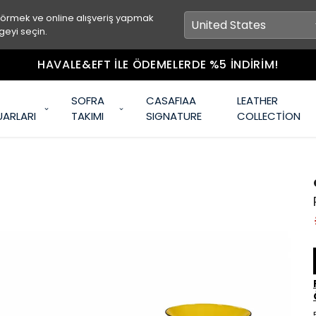
görmek ve online alışveriş yapmak
geyi seçin.
HAVALE&EFT İLE ÖDEMELERDE %5 İNDİRİM!
SOFRA
CASAFIAA
LEATHER
UARLARI
TAKIMI
SIGNATURE
COLLECTİON