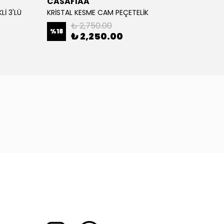
CASAFIAA
CASA
İ 3'LÜ
KRİSTAL KESME CAM PEÇETELİK
KRİSTA
₺ 2,750.00
%
18
%
46
₺ 2,250.00