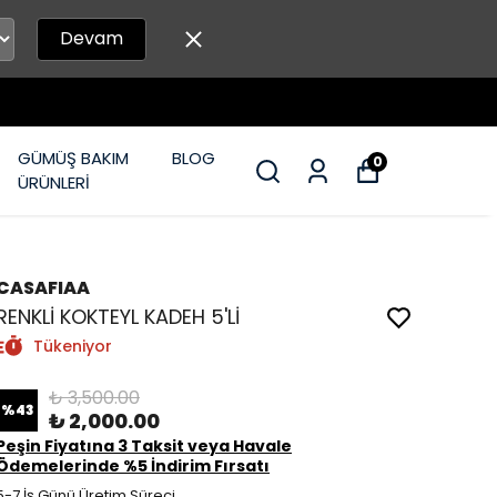
Devam
GÜMÜŞ BAKIM
BLOG
0
ÜRÜNLERİ
CASAFIAA
RENKLİ KOKTEYL KADEH 5'Lİ
Tükeniyor
₺ 3,500.00
%
43
₺ 2,000.00
Peşin Fiyatına 3 Taksit veya Havale
Ödemelerinde %5 İndirim Fırsatı
5-7 İş Günü Üretim Süreci