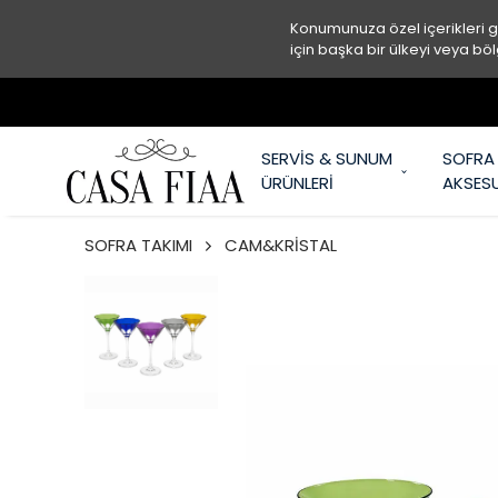
Konumunuza özel içerikleri 
için başka bir ülkeyi veya böl
SERVİS & SUNUM
SOFRA
ÜRÜNLERİ
AKSES
SOFRA TAKIMI
CAM&KRİSTAL