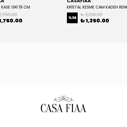
AA
CASAFIAA
 KASE GRİ 19 CM
KRİSTAL KESME CAM KADEH RENKL
2,750.00
₺ 2,100.00
%
36
1,750.00
₺ 1,350.00