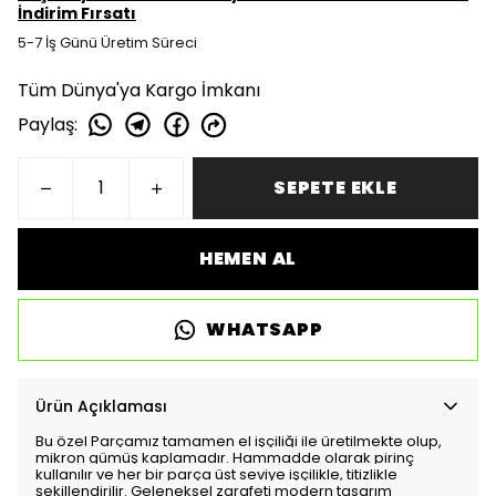
İndirim Fırsatı
5-7 İş Günü Üretim Süreci
Tüm Dünya'ya Kargo İmkanı
Paylaş
:
SEPETE EKLE
HEMEN AL
WHATSAPP
Ürün Açıklaması
Bu özel Parçamız tamamen el işçiliği ile üretilmekte olup,
mikron gümüş kaplamadır. Hammadde olarak pirinç
kullanılır ve her bir parça üst seviye işçilikle, titizlikle
şekillendirilir. Geleneksel zarafeti modern tasarım