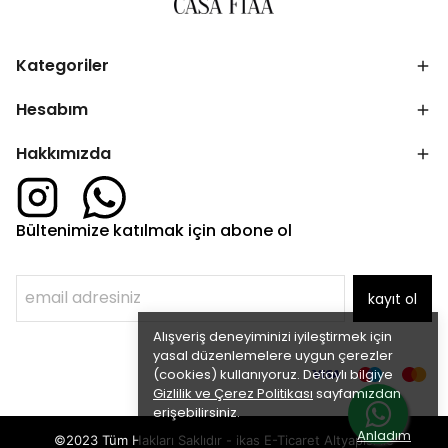
Kategoriler
Hesabım
Hakkımızda
Bültenimize katılmak için abone ol
kayıt ol
Alışveriş deneyiminizi iyileştirmek için
yasal düzenlemelere uygun çerezler
(cookies) kullanıyoruz. Detaylı bilgiye
Gizlilik ve Çerez Politikası
sayfamızdan
erişebilirsiniz.
Anladım
©2023 Tüm Hakları Saklıdır - ikas E-Ticaret
Altyapısı ile